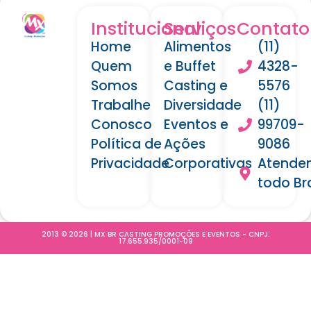
Institucional
Serviços
Contato
Home
Alimentos
(11)
Quem
e Buffet
4328-
Somos
Casting e
5576
Trabalhe
Diversidade
(11)
Conosco
Eventos e
99709-
Política de
Ações
9086
Privacidade
Corporativas
Atende
todo Bra
2013 © 2026 | MX BR CASTING PROMOÇÕES E EVENTOS - CNPJ:
17.655.935/0001-09