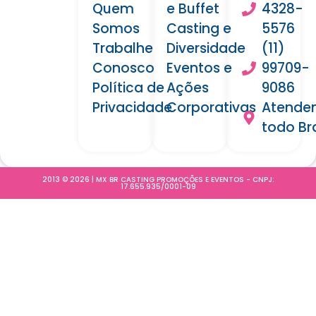
Quem
e Buffet
4328-
Somos
Casting e
5576
Trabalhe
Diversidade
(11)
Conosco
Eventos e
99709-
Política de
Ações
9086
Privacidade
Corporativas
Atende
todo Bra
2013 © 2026 | MX BR CASTING PROMOÇÕES E EVENTOS - CNPJ:
17.655.935/0001-09