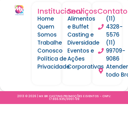
Institucional
Serviços
Contato
Home
Alimentos
(11)
Quem
e Buffet
4328-
Somos
Casting e
5576
Trabalhe
Diversidade
(11)
Conosco
Eventos e
99709-
Política de
Ações
9086
Privacidade
Corporativas
Atende
todo Bra
2013 © 2026 | MX BR CASTING PROMOÇÕES E EVENTOS - CNPJ:
17.655.935/0001-09