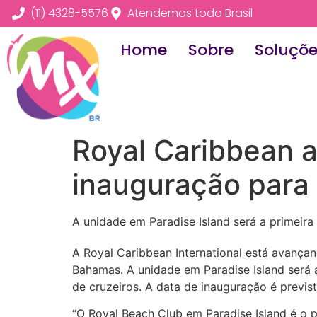
(11) 4328-5576
Atendemos todo Brasil
Home
Sobre
Soluçõ
Royal Caribbean 
inauguração para
A unidade em Paradise Island será a primeira
A Royal Caribbean International está avanç
Bahamas. A unidade em Paradise Island será a
de cruzeiros. A data de inauguração é previs
“O Royal Beach Club em Paradise Island é o 