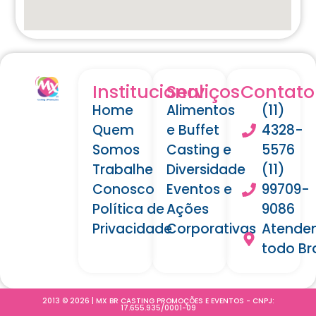
Institucional
Serviços
Contato
Home
Alimentos
(11)
Quem
e Buffet
4328-
Somos
Casting e
5576
Trabalhe
Diversidade
(11)
Conosco
Eventos e
99709-
Política de
Ações
9086
Privacidade
Corporativas
Atende
todo Bra
2013 © 2026 | MX BR CASTING PROMOÇÕES E EVENTOS - CNPJ:
17.655.935/0001-09