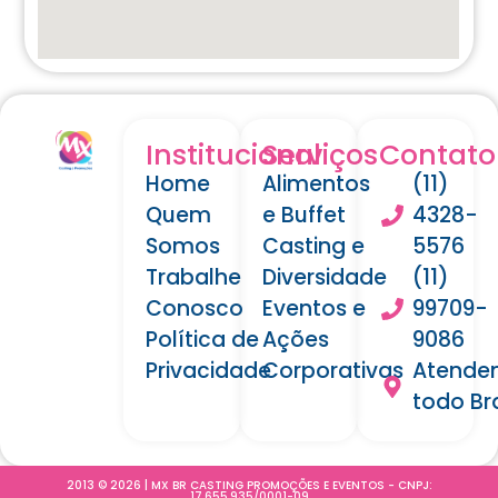
Institucional
Serviços
Contato
Home
Alimentos
(11)
Quem
e Buffet
4328-
Somos
Casting e
5576
Trabalhe
Diversidade
(11)
Conosco
Eventos e
99709-
Política de
Ações
9086
Privacidade
Corporativas
Atende
todo Bra
2013 © 2026 | MX BR CASTING PROMOÇÕES E EVENTOS - CNPJ:
17.655.935/0001-09