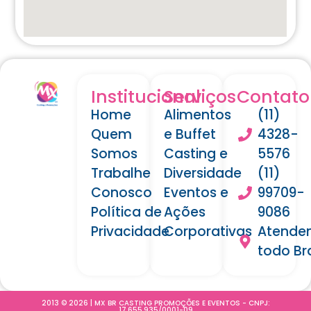
Institucional
Serviços
Contato
Home
Alimentos
(11)
Quem
e Buffet
4328-
Somos
Casting e
5576
Trabalhe
Diversidade
(11)
Conosco
Eventos e
99709-
Política de
Ações
9086
Privacidade
Corporativas
Atende
todo Bra
2013 © 2026 | MX BR CASTING PROMOÇÕES E EVENTOS - CNPJ:
17.655.935/0001-09