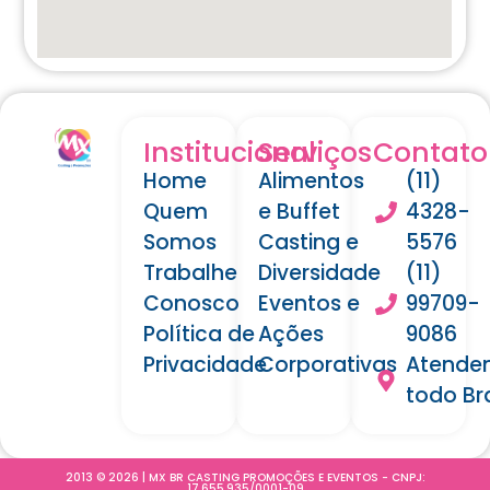
Institucional
Serviços
Contato
Home
Alimentos
(11)
Quem
e Buffet
4328-
Somos
Casting e
5576
Trabalhe
Diversidade
(11)
Conosco
Eventos e
99709-
Política de
Ações
9086
Privacidade
Corporativas
Atende
todo Bra
2013 © 2026 | MX BR CASTING PROMOÇÕES E EVENTOS - CNPJ:
17.655.935/0001-09