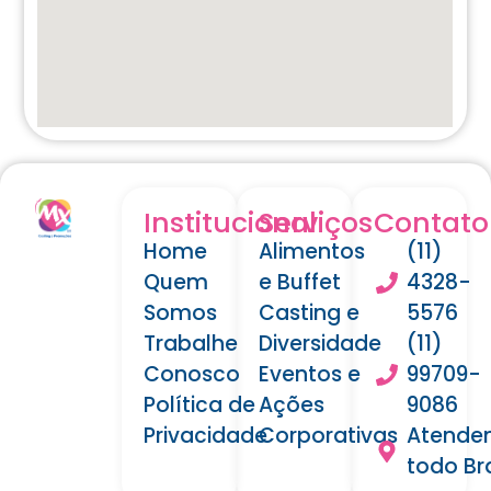
Institucional
Serviços
Contato
Home
Alimentos
(11)
Quem
e Buffet
4328-
Somos
Casting e
5576
Trabalhe
Diversidade
(11)
Conosco
Eventos e
99709-
Política de
Ações
9086
Privacidade
Corporativas
Atende
todo Bra