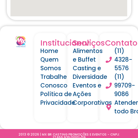
Institucional
Serviços
Contato
Home
Alimentos
(11)
Quem
e Buffet
4328-
Somos
Casting e
5576
Trabalhe
Diversidade
(11)
Conosco
Eventos e
99709-
Política de
Ações
9086
Privacidade
Corporativas
Atende
todo Bra
2013 © 2026 | MX BR CASTING PROMOÇÕES E EVENTOS - CNPJ:
17.655.935/0001-09