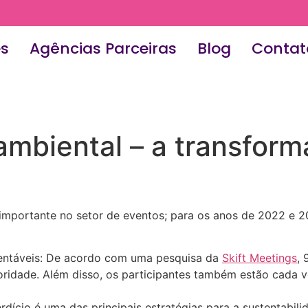
es
Agências Parceiras
Blog
Contat
ambiental – a transfor
importante no setor de eventos; para os anos de 2022 e 2
entáveis: De acordo com uma pesquisa da
Skift Meetings
,
ridade. Além disso, os participantes também estão cada v
ício é uma das principais estratégias para a sustentabili