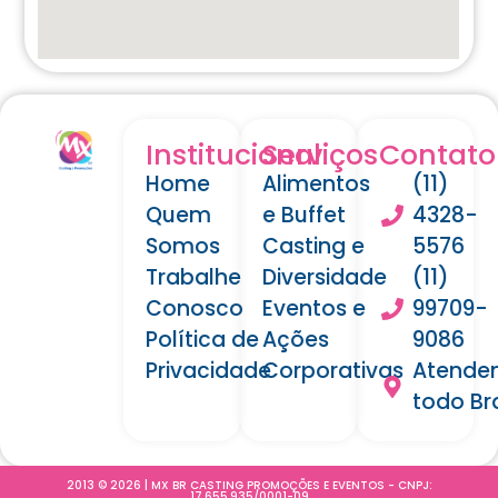
Institucional
Serviços
Contato
Home
Alimentos
(11)
Quem
e Buffet
4328-
Somos
Casting e
5576
Trabalhe
Diversidade
(11)
Conosco
Eventos e
99709-
Política de
Ações
9086
Privacidade
Corporativas
Atende
todo Bra
2013 © 2026 | MX BR CASTING PROMOÇÕES E EVENTOS - CNPJ:
17.655.935/0001-09