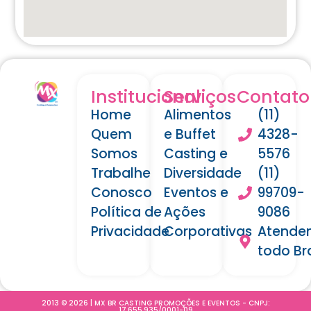
Institucional
Serviços
Contato
Home
Alimentos
(11)
Quem
e Buffet
4328-
Somos
Casting e
5576
Trabalhe
Diversidade
(11)
Conosco
Eventos e
99709-
Política de
Ações
9086
Privacidade
Corporativas
Atende
todo Bra
2013 © 2026 | MX BR CASTING PROMOÇÕES E EVENTOS - CNPJ:
17.655.935/0001-09