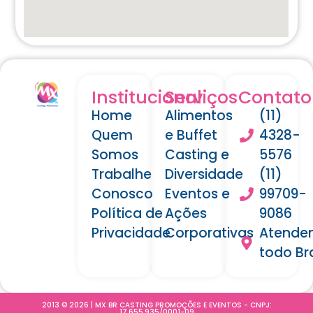
Institucional
Serviços
Contato
Home
Alimentos
(11)
Quem
e Buffet
4328-
Somos
Casting e
5576
Trabalhe
Diversidade
(11)
Conosco
Eventos e
99709-
Política de
Ações
9086
Privacidade
Corporativas
Atende
todo Bra
2013 © 2026 | MX BR CASTING PROMOÇÕES E EVENTOS - CNPJ:
17.655.935/0001-09