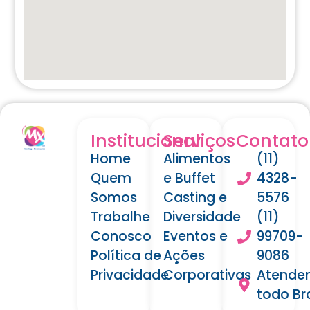
Institucional
Serviços
Contato
Home
Alimentos
(11)
Quem
e Buffet
4328-
Somos
Casting e
5576
Trabalhe
Diversidade
(11)
Conosco
Eventos e
99709-
Política de
Ações
9086
Privacidade
Corporativas
Atende
todo Bra