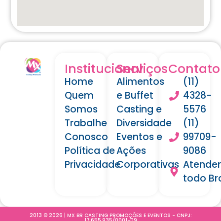
Institucional
Serviços
Contato
Home
Alimentos
(11)
Quem
e Buffet
4328-
Somos
Casting e
5576
Trabalhe
Diversidade
(11)
Conosco
Eventos e
99709-
Política de
Ações
9086
Privacidade
Corporativas
Atende
todo Bra
2013 © 2026 | MX BR CASTING PROMOÇÕES E EVENTOS - CNPJ:
17.655.935/0001-09