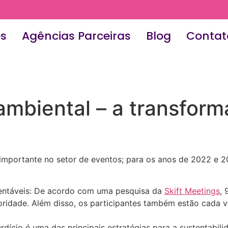
es
Agências Parceiras
Blog
Contat
ambiental – a transfor
importante no setor de eventos; para os anos de 2022 e 2
entáveis: De acordo com uma pesquisa da
Skift Meetings
,
ridade. Além disso, os participantes também estão cada v
ício é uma das principais estratégias para a sustentabili