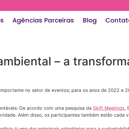
es
Agências Parceiras
Blog
Contat
ambiental – a transfor
importante no setor de eventos; para os anos de 2022 e 2
entáveis: De acordo com uma pesquisa da
Skift Meetings
,
ridade. Além disso, os participantes também estão cada v
ício é uma das principais estratégias para a sustentabili